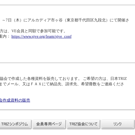
水）～7日（木）
に
アルカディア市ヶ谷（東京都千代田区九段北）
にて開催さ
の方は、VE会員と同額で参加可能です。
案内：
https://www.sjve.org/learn/sjve_conf
、協会で作成した各種資料を販売しております。 ご希望の方は、日本TRIZ
までメール、又はＦＡＸにて納品先、請求先、希望冊数をご連絡くださ
会作成資料の販売