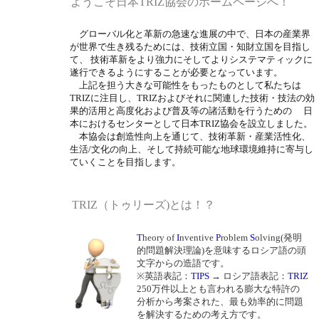
ようこそ日本TRIZ協会のホームページへ！
グローバル化と革新の急速な進展の中で、日本の産業界
が世界で生き残るためには、技術立国・知財立国を目指し
て、 技術革新をより強力にそしてよりシステマティックに
遂行できるようにすることが必要となっています。
上記を担う大きな可能性をもったものとして私たちは
TRIZに注目し、TRIZおよびそれに関連した技術・技法の効
果的活用と高度化および普及等の諸活動を行うための 日
本におけるセンターとして日本TRIZ協会を設立しました。
本協会は創造性向上を通じて、技術革新・産業活性化、
生活/文化の向上、そして持続可能な地球環境維持に寄与し
ていくことを目指します。
TRIZ（トゥリーズ)とは！？
T
heory of
I
nventive
P
roblem
S
olving(発明
的問題解決理論)を意味するロシア語の頭
文字からの造語です。
※英語表記：
TIPS
→ ロシア語表記：
TRIZ
250万件以上とも言われる膨大な特許の
分析から考案された、最も効率的に問題
を解決するための考え方です。