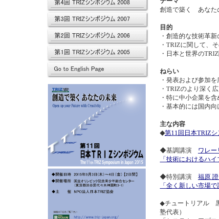
テーマ
創造で築く あなた
目的
・創造的な技術革新
・TRIZに関して
・日本と世界のTRI
ねらい
・発表および参加を広
・TRIZのより深
・特に中小企業を含
・基本的には国内向け
主な内容
◆
第11回日本TRI
◆基調講演
ワレー
「技術におけるハイ
◆特別講演
福原 
「全く新しい市場で
◆チュートリアル 黒
塾代表）