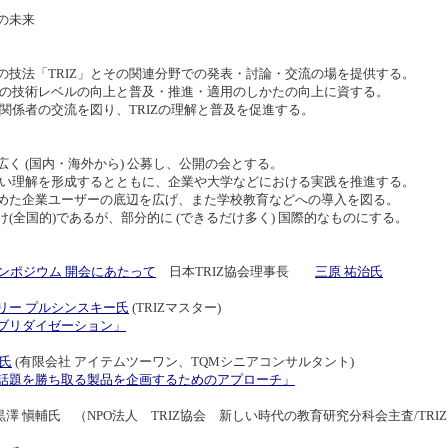
の未来
の技法「TRIZ」とその関連分野での発表・討論・交流の場を提供する。
、その技術レベルの向上と普及・推進・適用のしかたの向上に資する。
Z関係者の交流を図り、TRIZの理解と普及を促進する。
く (国内・海外から) 公募し、公開の会とする。
く広い理解を形成するとともに、企業や大学などにおける実践を推進する。
めた企業ユーザーの底辺を広げ、また学校教育などへの導入を図る。
(全国的)であるが、部分的に (できるだけ多く) 国際的なものにする。
Zシンポジウム 開会にあたって
日本TRIZ協会理事長
三原 祐治氏
リー プルシンスキー氏
(TRIZマスター)
ブリダイゼーション」
證氏
(有限会社 アイテムツーワン、TQMシニアコンサルタント)
話題を勝ち取る製品を企画するためのアプローチ」
澤 愼輔氏 （NPO法人 TRIZ協会 新しい時代の教育研究分科会主査/TRIZ