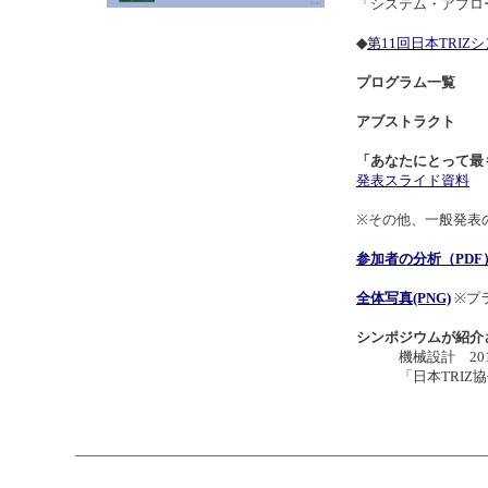
「システム・アプロ
◆
第11回日本TRIZ
プログラム一覧
アブストラクト
「あなたにとって最
発表スライド資料
※その他、一般発表
参加者の分析（PDF
全体写真(PNG)
※プ
シンポジウムが紹介
機械設計 2015年
「日本TRIZ協会、