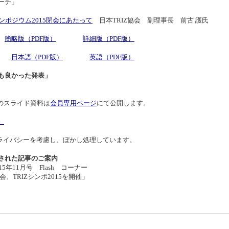
ーチ」
シンポジウム2015閉会にあたって
日本TRIZ協会 副理事長 前古 護氏
簡略版（PDF版）
詳細版（PDF版）
日本語（PDF版）
英語（PDF版）
も良かった発表」
のスライド資料は
会員専用ページ
にて公開します。
）
ライバシーを考慮し、ぼかし処理しています。
された記事のご案内
11月号 Flash コーナー
TRIZシンポ2015を開催」