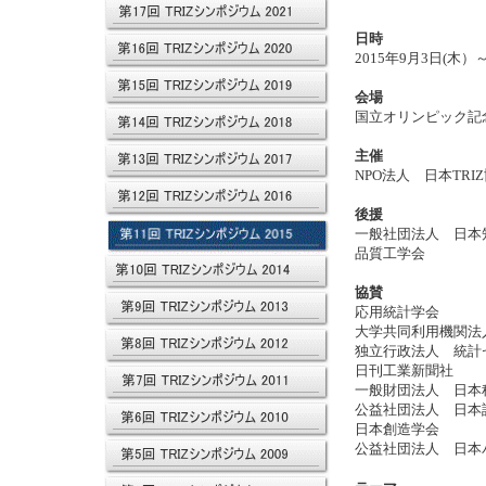
日時
2015年9月3日(木
会場
国立オリンピック記
主催
NPO法人 日本TRI
後援
一般社団法人 日本
品質工学会
協賛
応用統計学会
大学共同利用機関法
独立行政法人 統計
日刊工業新聞社
一般財団法人 日本
公益社団法人 日本
日本創造学会
公益社団法人 日本