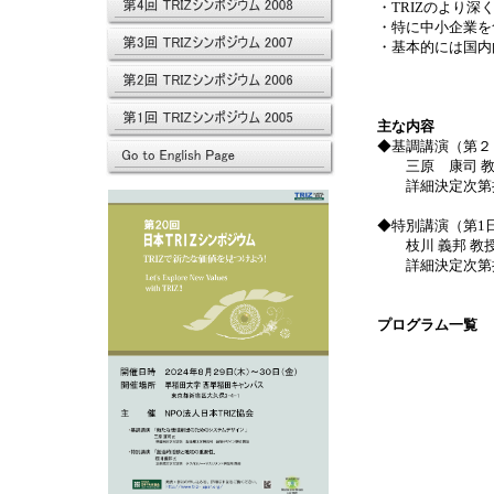
・TRIZのより
・特に中小企業を
・基本的には国内向
主な内容
◆基調講演（第２
三原 康司 教
詳細決定次第
◆特別講演（第1日
枝川 義邦 教授
詳細決定次第
プログラム一覧