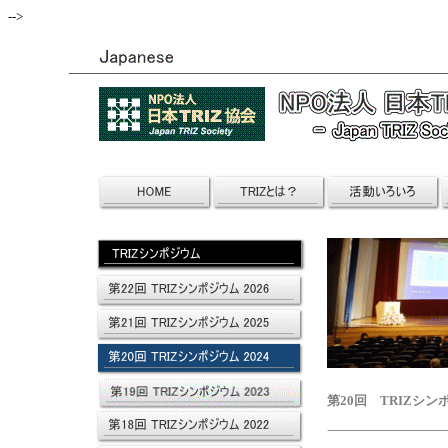
-->
第20回 TRIZシンポ