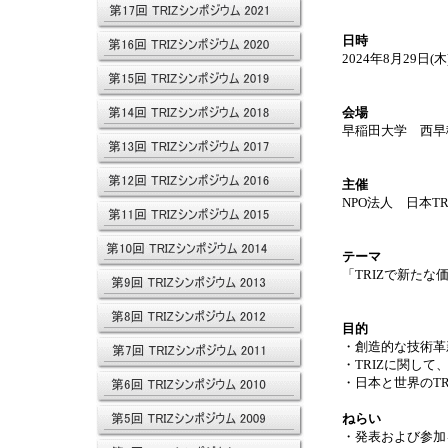
日時
2024年8月29日(木
会場
早稲田大学 西早
主催
NPO法人 日本TR
テーマ
「TRIZで新た
目的
・創造的な技術革
・TRIZに関し
・日本と世界のTR
ねらい
・発表および参加