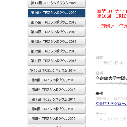
新型コロナウイ
第16回 TR
ご理解とご了
日時
2020年9月3日(木)～
会場
立命館大学大阪い
（〒567-8570 
主催
NPO法人 日本TR
立命館大学グロー
テーマ
「今こそTRIZで