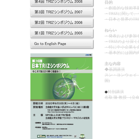
目的
・創造的な技術革
・TRIZに関し
・日本と世界のTR
ねらい
・発表および参加を
・TRIZのより
・特に中小企業を
・基本的には国内向
主な内容
◆基調講演
スン・ヨンウェイ（Y
国)
◆
特別講演
名取 隆 教授 （