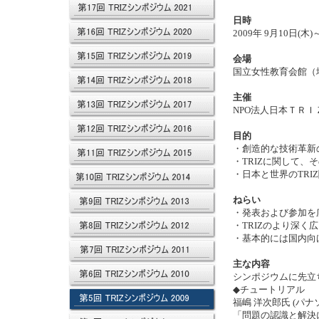
日時
2009年 9月10日(木)
会場
国立女性教育会館（
主催
NPO法人日本ＴＲＩ
目的
・創造的な技術革新
・TRIZに関して
・日本と世界のTRI
ねらい
・発表および参加を広
・TRIZのより深
・基本的には国内向け
主な内容
シンポジウムに先立ち9
◆チュートリアル
福嶋 洋次郎氏 (パ
「問題の認識と解決に