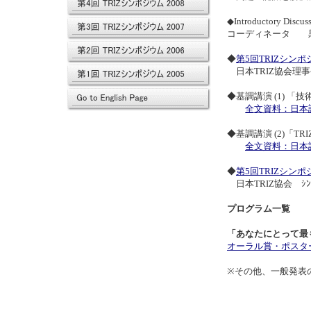
◆Introductory Discuss
コーディネータ 
◆
第5回TRIZシン
日本TRIZ協会理
◆基調講演 (1) 「技術
全文資料：日本語
◆基調講演 (2)「T
全文資料：日本語
◆
第5回TRIZシン
日本TRIZ協会 ｼﾝ
プログラム一覧
「あなたにとって最
オーラル賞・ポスタ
※その他、一般発表